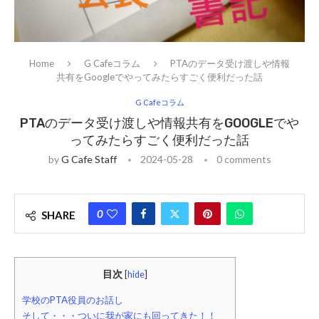
Home
G Cafeコラム
PTAのデータ受け渡しや情報
共有をGoogleでやってみたらすごく便利だった話
G Cafeコラム
PTAのデータ受け渡しや情報共有をGOOGLEでや
ってみたらすごく便利だった話
by
G Cafe Staff
2024-05-28
0 comments
0
SHARE
目次
[
hide
]
学校のPTA役員のお話し
そして・・・ついに我が家にも回ってきた！！