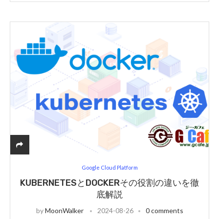
Google Cloud Platform
KUBERNETESとDOCKERその役割の違いを徹
底解説
by
MoonWalker
2024-08-26
0 comments